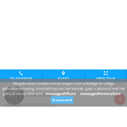
TELEFOONTJE
KAART
OPEN TOUR
Wij gebruiken cookies om te zorgen voor volledige en veilige
gebruikerservaring. Voortzetting van het bezoek, gaat u akkoord met het
gebruik ervan door ons.
messagesRifiuto
messagesPersonalizza
Botel Marina
Ik aanvaard
Review consent
Nábrežie armádneho generála Ludvíka Svobodu
811 02 Bratislavský kraj